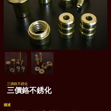
三價鉻不銹化
三價鉻不銹化
描述