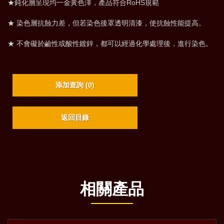
★鈍化層呈現均一金黃色澤，產品符合RoHS規範
★ 染色層抗蝕力差，但若染色後罩透明清漆，使抗蝕性能提高。
★ 不會礙於鹼性或酸性鍍鋅，都可以經過化學處理後，進行染色。
添加查詢 (
0
)
返回目錄
相關產品