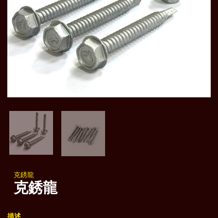
克銹龍
克銹龍
描述