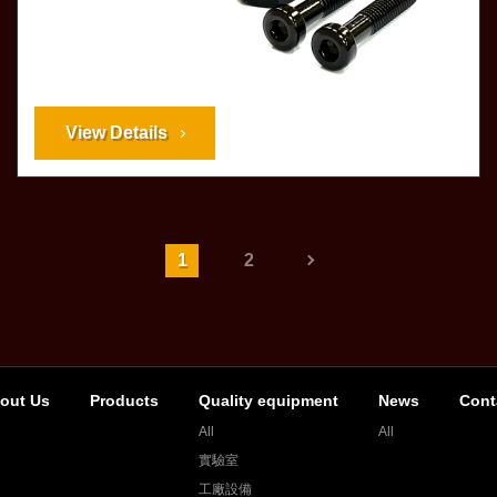
View Details
1
2
out Us
Products
Quality equipment
News
Cont
All
All
實驗室
工廠設備