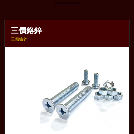
三價鉻鋅
三價鉻鋅