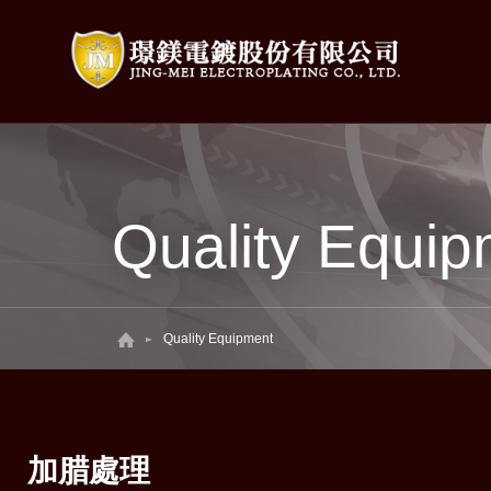
Quality Equip
Quality Equipment
加腊處理