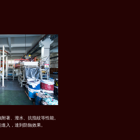
強附著、潑水、抗指紋等性能。
的進入，達到防蝕效果。