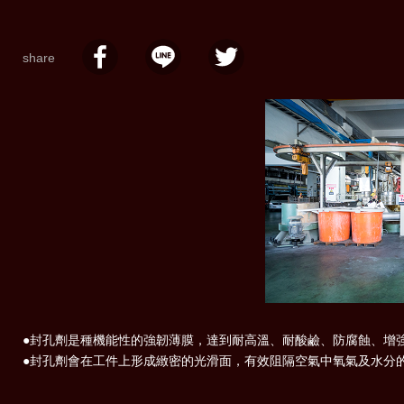
share
●封孔劑是種機能性的強韌薄膜，達到耐高溫、耐酸鹼、防腐蝕、增
●封孔劑會在工件上形成緻密的光滑面，有效阻隔空氣中氧氣及水分