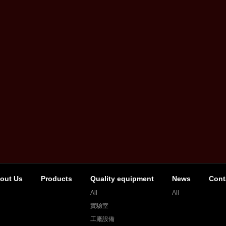
out Us
Products
Quality equipment
News
Cont
All
All
實驗室
工廠設備